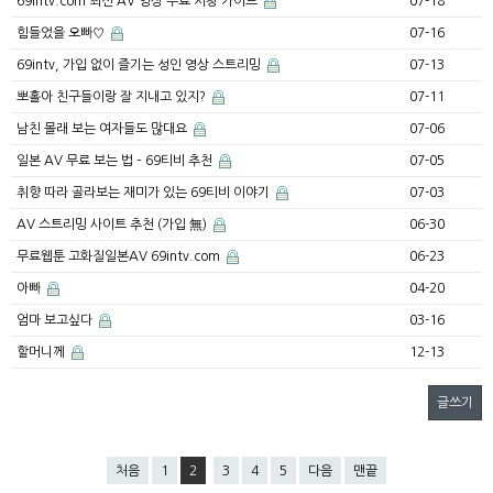
69intv.com 최신 AV 영상 무료 시청 가이드
07-18
힘들었을 오빠♡
07-16
69intv, 가입 없이 즐기는 성인 영상 스트리밍
07-13
뽀홀아 친구들이랑 잘 지내고 있지?
07-11
남친 몰래 보는 여자들도 많대요
07-06
일본 AV 무료 보는 법 – 69티비 추천
07-05
취향 따라 골라보는 재미가 있는 69티비 이야기
07-03
AV 스트리밍 사이트 추천 (가입 無)
06-30
무료웹툰 고화질일본AV 69intv.com
06-23
아빠
04-20
엄마 보고싶다
03-16
할머니께
12-13
글쓰기
처음
1
2
3
4
5
다음
맨끝