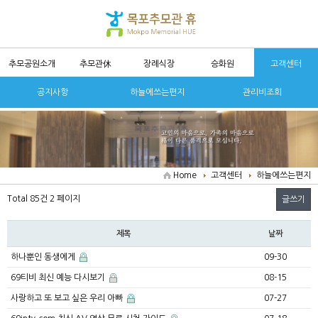
추모공원소개
추모관休
장례식장
승화원
고객센터
공지사항
하늘에쓰는편지
관리비조회
Home
고객센터
하늘에쓰는편지
Total 85건
2 페이지
글쓰기
제목
날짜
하나뿐인 동생에게
09-30
69티비 최신 예능 다시보기
08-15
사랑하고 또 보고 싶은 우리 아빠
07-27