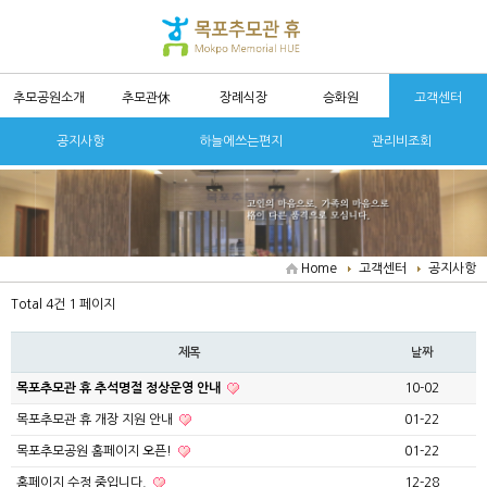
추모공원소개
추모관休
장례식장
승화원
고객센터
공지사항
하늘에쓰는편지
관리비조회
Home
고객센터
공지사항
Total 4건
1 페이지
제목
날짜
목포추모관 휴 추석명절 정상운영 안내
10-02
목포추모관 휴 개장 지원 안내
01-22
목포추모공원 홈페이지 오픈!
01-22
홈페이지 수정 중입니다.
12-28